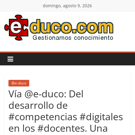
Saltar
domingo, agosto 9, 2026
al
contenido
E-
duco:
Gestión
del
@e-duco
Vía @e-duco: Del
Conocimiento
desarrollo de
#competencias #digitales
Learn
more.
en los #docentes. Una
Do