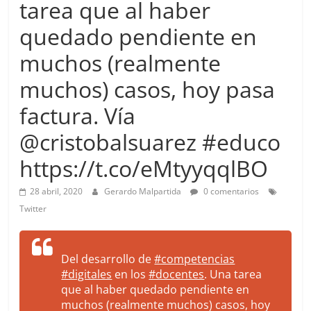
tarea que al haber
more.
Be
quedado pendiente en
more.
muchos (realmente
muchos) casos, hoy pasa
factura. Vía
@cristobalsuarez #educo
https://t.co/eMtyyqqlBO
28 abril, 2020
Gerardo Malpartida
0 comentarios
Twitter
Del desarrollo de
#competencias
#digitales
en los
#docentes
. Una tarea
que al haber quedado pendiente en
muchos (realmente muchos) casos, hoy