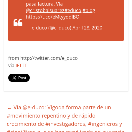
pasa factura. Vía
@cristobalsuarez
#educo
#blog
https://t.co/eMtyyqqlBO
— e-duco (@e_duco)
April 28, 2020
from http://twitter.com/e_duco
via
IFTTT
←
Vía @e-duco: Vigoda forma parte de un
#movimiento repentino y de rápido
crecimiento de #investigadores, #ingenieros y