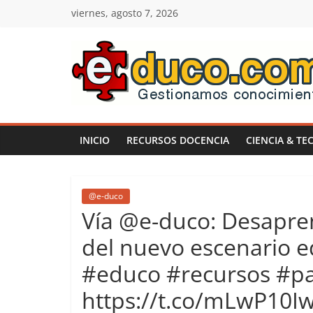
Saltar
viernes, agosto 7, 2026
al
contenido
E-
duco:
INICIO
RECURSOS DOCENCIA
CIENCIA & TE
Gestión
del
@e-duco
Vía @e-duco: Desapre
Conocimiento
del nuevo escenario e
#educo #recursos #p
Learn
more.
https://t.co/mLwP10I
Do