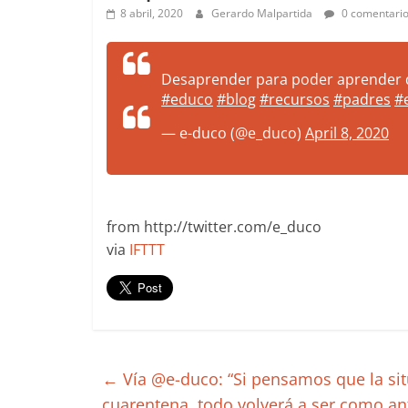
more.
8 abril, 2020
Gerardo Malpartida
0 comentari
Be
more.
Desaprender para poder aprender d
#educo
#blog
#recursos
#padres
#
— e-duco (@e_duco)
April 8, 2020
from http://twitter.com/e_duco
via
IFTTT
←
Vía @e-duco: “Si pensamos que la sit
cuarentena, todo volverá a ser como an