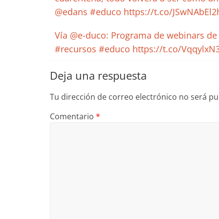
@edans #educo https://t.co/JSwNAbEl2
Vía @e-duco: Programa de webinars de 
#recursos #educo https://t.co/Vqqylx
Deja una respuesta
Tu dirección de correo electrónico no será pu
Comentario
*