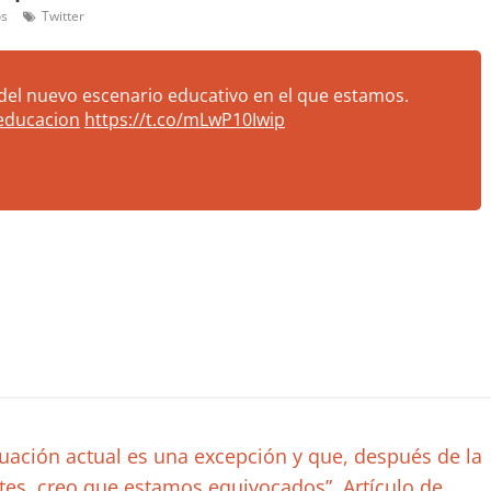
os
Twitter
el nuevo escenario educativo en el que estamos.
educacion
https://t.co/mLwP10Iwip
uación actual es una excepción y que, después de la
tes, creo que estamos equivocados”. Artículo de