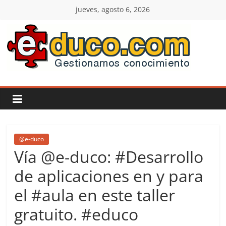
Saltar
jueves, agosto 6, 2026
al
contenido
E-
duco:
Gestión
del
@e-duco
Vía @e-duco: #Desarrollo
Conocimiento
de aplicaciones en y para
el #aula en este taller
Learn
more.
gratuito. #educo
Do