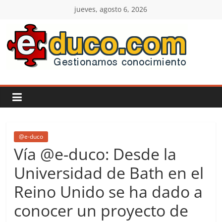
Saltar
jueves, agosto 6, 2026
al
contenido
E-
duco:
Gestión
del
@e-duco
Vía @e-duco: Desde la
Conocimiento
Universidad de Bath en el
Reino Unido se ha dado a
Learn
more.
conocer un proyecto de
Do