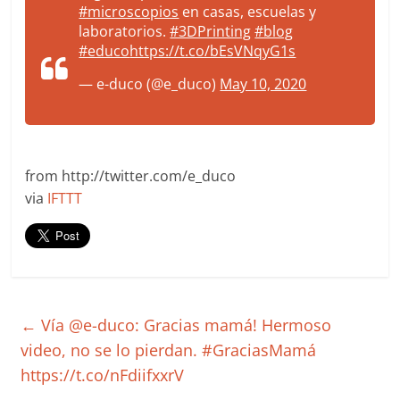
#microscopios
en casas, escuelas y
laboratorios.
#3DPrinting
#blog
#educo
https://t.co/bEsVNqyG1s
— e-duco (@e_duco)
May 10, 2020
from http://twitter.com/e_duco
via
IFTTT
←
Vía @e-duco: Gracias mamá! Hermoso
video, no se lo pierdan. #GraciasMamá
https://t.co/nFdiifxxrV