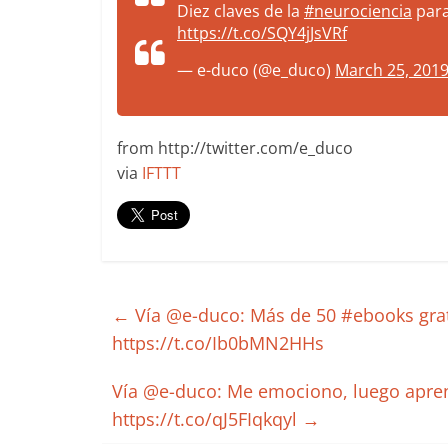
Diez claves de la
#neurociencia
para
more.
https://t.co/SQY4jJsVRf
Be
more.
— e-duco (@e_duco)
March 25, 201
from http://twitter.com/e_duco
via
IFTTT
←
Vía @e-duco: Más de 50 #ebooks gra
https://t.co/Ib0bMN2HHs
Vía @e-duco: Me emociono, luego apre
https://t.co/qJ5FIqkqyl
→