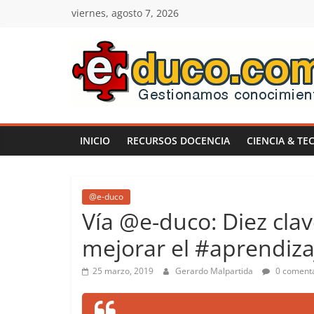
Saltar
viernes, agosto 7, 2026
al
contenido
E-
duco:
INICIO
RECURSOS DOCENCIA
CIENCIA & TE
Gestión
del
@e-duco
Vía @e-duco: Diez cla
Conocimiento
mejorar el #aprendizaj
25 marzo, 2019
Gerardo Malpartida
0 comenta
Learn
more.
Do