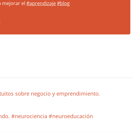
 mejorar el
#aprendizaje
#blog
9
tuitos sobre negocio y emprendimiento.
ndo. #neurociencia #neuroeducación