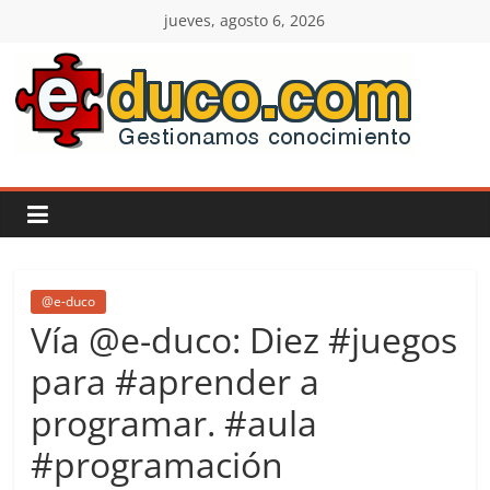
Saltar
jueves, agosto 6, 2026
al
contenido
E-
duco:
Gestión
del
@e-duco
Vía @e-duco: Diez #juegos
Conocimiento
para #aprender a
programar. #aula
Learn
more.
#programación
Do