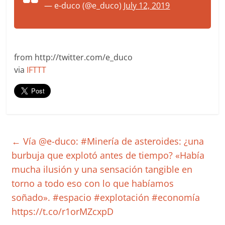
— e-duco (@e_duco)
July 12, 2019
from http://twitter.com/e_duco
via
IFTTT
←
Vía @e-duco: #Minería de asteroides: ¿una
burbuja que explotó antes de tiempo? «Había
mucha ilusión y una sensación tangible en
torno a todo eso con lo que habíamos
soñado». #espacio #explotación #economía
https://t.co/r1orMZcxpD