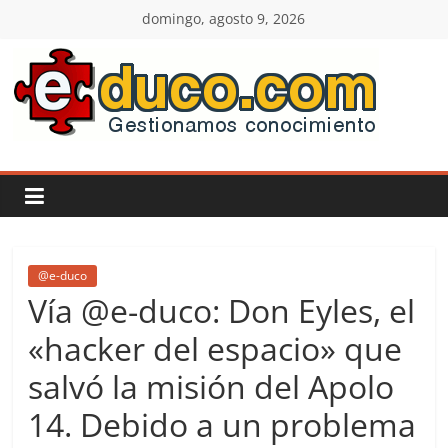
Saltar
domingo, agosto 9, 2026
al
contenido
E-
duco:
Gestión
del
@e-duco
Vía @e-duco: Don Eyles, el
Conocimiento
«hacker del espacio» que
salvó la misión del Apolo
Learn
more.
14. Debido a un problema
Do