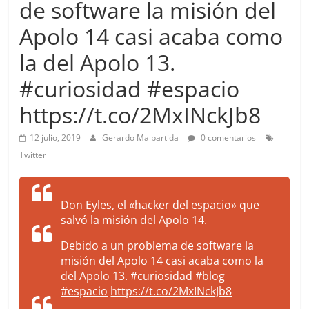
de software la misión del
more.
Be
Apolo 14 casi acaba como
more.
la del Apolo 13.
#curiosidad #espacio
https://t.co/2MxINckJb8
12 julio, 2019
Gerardo Malpartida
0 comentarios
Twitter
Don Eyles, el «hacker del espacio» que
salvó la misión del Apolo 14.
Debido a un problema de software la
misión del Apolo 14 casi acaba como la
del Apolo 13.
#curiosidad
#blog
#espacio
https://t.co/2MxINckJb8