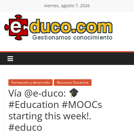
Saltar
viernes, agosto 7, 2026
al
contenido
E-
duco:
Gestión
del
Formación y desarrollo
Recursos Docencia
Vía @e-duco:
Conocimiento
#Education #MOOCs
starting this week!.
Learn
more.
#educo
Do