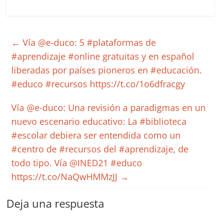
←
Vía @e-duco: 5 #plataformas de
#aprendizaje #online gratuitas y en español
liberadas por países pioneros en #educación.
#educo #recursos https://t.co/1o6dfracgy
Vía @e-duco: Una revisión a paradigmas en un
nuevo escenario educativo: La #biblioteca
#escolar debiera ser entendida como un
#centro de #recursos del #aprendizaje, de
todo tipo. Vía @INED21 #educo
https://t.co/NaQwHMMzJJ
→
Deja una respuesta