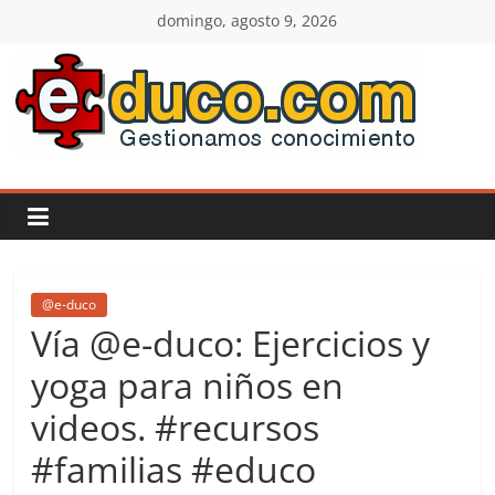
Saltar
domingo, agosto 9, 2026
al
contenido
E-
duco:
Gestión
del
@e-duco
Vía @e-duco: Ejercicios y
Conocimiento
yoga para niños en
videos. #recursos
Learn
more.
#familias #educo
Do