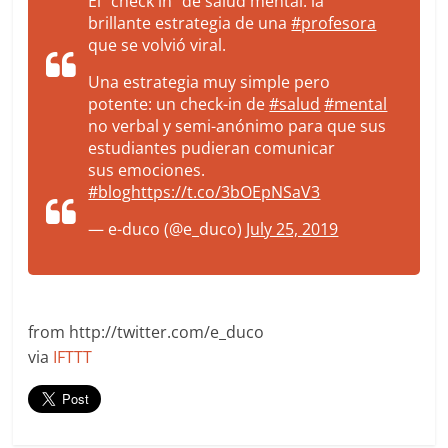
El “check in" de salud mental: la
brillante estrategia de una
#profesora
que se volvió viral.
Una estrategia muy simple pero
potente: un check-in de
#salud
#mental
no verbal y semi-anónimo para que sus
estudiantes pudieran comunicar
sus emociones.
#blog
https://t.co/3bOEpNSaV3
— e-duco (@e_duco)
July 25, 2019
from http://twitter.com/e_duco
via
IFTTT