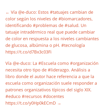
←
Vía @e-duco: Estos #tatuajes cambian de
color según los niveles de #biomarcadores,
identificando #problemas de #salud. Un
tatuaje intradérmico real que puede cambiar
de color en respuesta a los niveles cambiantes
de glucosa, albúmina o pH. #tecnología
https://t.co/d7Bx3c03Fi
Vía @e-duco: La #Escuela como #organización
necesita otro tipo de #liderazgo. Análisis a
libro donde el autor hace referencia a que la
escuela como organización suele responder a
patrones organizativos típicos del siglo XIX.
#educo #recursos #docentes
https://t.co/y0Hp0kECmD
→