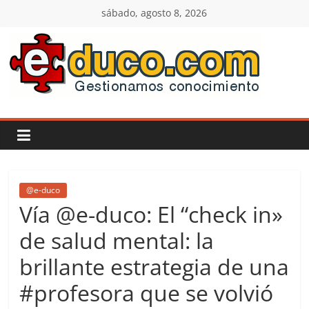
Saltar
sábado, agosto 8, 2026
al
contenido
E-
duco:
Gestión
del
@e-duco
Vía @e-duco: El “check in»
Conocimiento
de salud mental: la
brillante estrategia de una
Learn
more.
#profesora que se volvió
Do