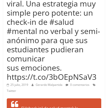
viral. Una estrategia muy
more.
Be
simple pero potente: un
more.
check-in de #salud
#mental no verbal y semi-
anónimo para que sus
estudiantes pudieran
comunicar
sus emociones.
https://t.co/3bOEpNSaV3
25 julio, 2019
Gerardo Malpartida
0 comentarios
Twitter