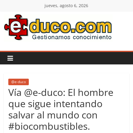
Saltar
jueves, agosto 6, 2026
al
contenido
E-
duco:
Gestión
del
@e-duco
Vía @e-duco: El hombre
Conocimiento
que sigue intentando
salvar al mundo con
Learn
more.
#biocombustibles.
Do