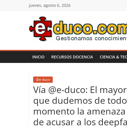
Saltar
jueves, agosto 6, 2026
al
contenido
E-
duco:
INICIO
RECURSOS DOCENCIA
CIENCIA & TE
Gestión
del
@e-duco
Vía @e-duco: El mayor 
Conocimiento
que dudemos de todo 
momento la amenaza m
Learn
more.
de acusar a los deepfa
Do