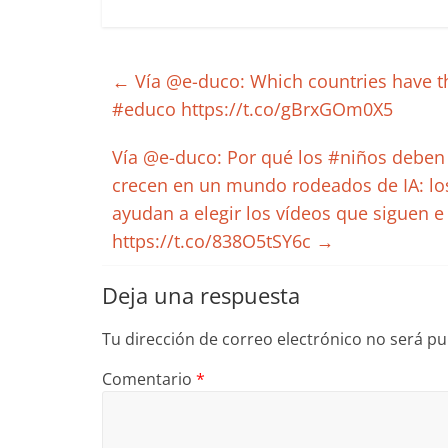
←
Vía @e-duco: Which countries have t
#educo https://t.co/gBrxGOm0X5
Vía @e-duco: Por qué los #niños deben #
crecen en un mundo rodeados de IA: lo
ayudan a elegir los vídeos que siguen 
https://t.co/838O5tSY6c
→
Deja una respuesta
Tu dirección de correo electrónico no será pu
Comentario
*