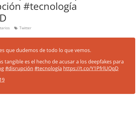
pción #tecnología
qD
tarios
Twitter
 es que dudemos de todo lo que vemos.
tangible es el hecho de acusar a los deepfakes para
og
#disrupción
#tecnología
https://t.co/Y1PfrlUQqD
19