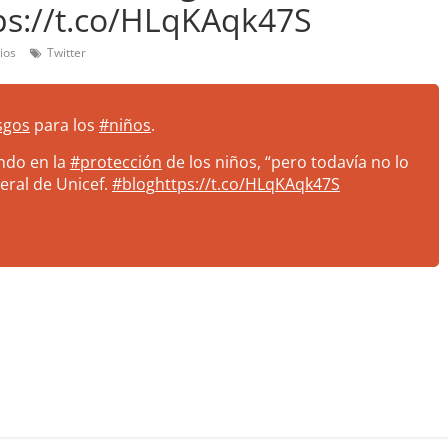
tps://t.co/HLqKAqk47S
ios
Twitter
sgos
para los
#niños
.
ndo en la
#protección
de los niños, “pero todavía no lo
neral de Unicef.
#blog
https://t.co/HLqKAqk47S