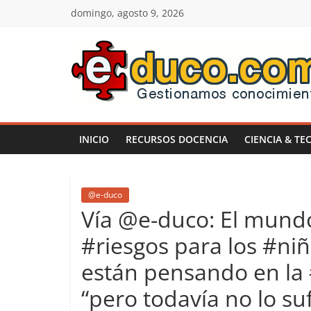
Saltar
domingo, agosto 9, 2026
al
contenido
E-
duco:
INICIO
RECURSOS DOCENCIA
CIENCIA & TE
Gestión
del
@e-duco
Vía @e-duco: El mundo
Conocimiento
#riesgos para los #ni
están pensando en la 
Learn
more.
“pero todavía no lo suf
Do