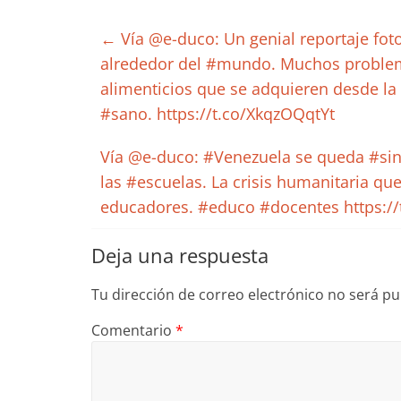
←
Vía @e-duco: Un genial reportaje fo
alrededor del #mundo. Muchos problem
alimenticios que se adquieren desde la
#sano. https://t.co/XkqzOQqtYt
Vía @e-duco: #Venezuela se queda #si
las #escuelas. La crisis humanitaria que
educadores. #educo #docentes https:/
Deja una respuesta
Tu dirección de correo electrónico no será pu
Comentario
*