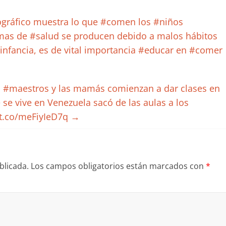
tográfico muestra lo que #comen los #niños
as de #salud se producen debido a malos hábitos
 infancia, es de vital importancia #educar en #comer
n #maestros y las mamás comienzan a dar clases en
 se vive en Venezuela sacó de las aulas a los
/t.co/meFiyIeD7q
→
blicada.
Los campos obligatorios están marcados con
*