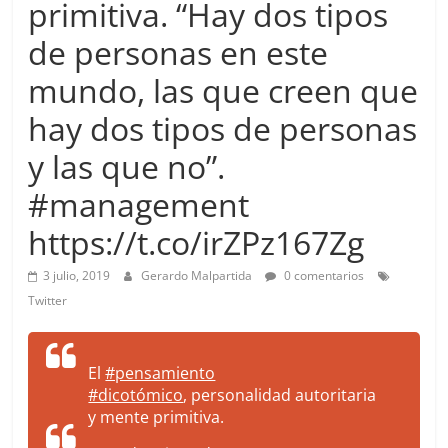
primitiva. “Hay dos tipos
more.
Be
de personas en este
more.
mundo, las que creen que
hay dos tipos de personas
y las que no”.
#management
https://t.co/irZPz167Zg
3 julio, 2019
Gerardo Malpartida
0 comentarios
Twitter
El
#pensamiento
#dicotómico
, personalidad autoritaria
y mente primitiva.