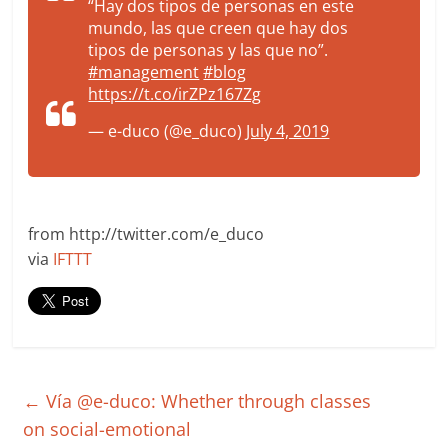
“Hay dos tipos de personas en este
mundo, las que creen que hay dos
tipos de personas y las que no”.
#management
#blog
https://t.co/irZPz167Zg
— e-duco (@e_duco)
July 4, 2019
from http://twitter.com/e_duco
via
IFTTT
←
Vía @e-duco: Whether through classes
on social-emotional