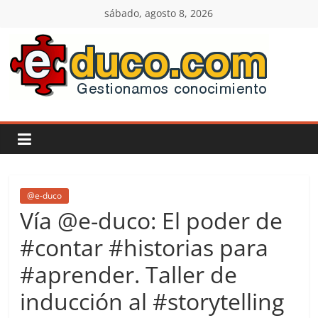
Saltar
sábado, agosto 8, 2026
al
contenido
E-
duco:
Gestión
del
@e-duco
Vía @e-duco: El poder de
Conocimiento
#contar #historias para
#aprender. Taller de
Learn
more.
inducción al #storytelling
Do