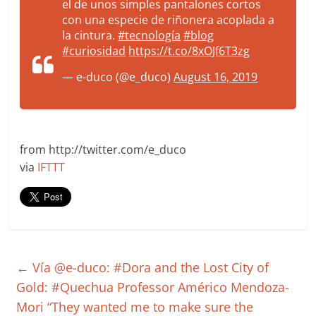
el de unos simples pantalones cortos
con una especie de riñonera acoplada a
la cintura.
#tecnología
#blog
#curiosidad
https://t.co/8xOJf6T3zg
— e-duco (@e_duco)
August 16, 2019
from http://twitter.com/e_duco
via
IFTTT
←
Vía @e-duco: #Dora and the Lost City of
Gold: #Quechua Professor Américo Mendoza-
Mori “They wanted me to make sure the