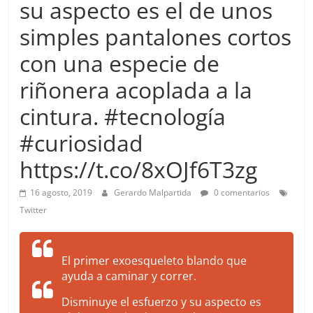
su aspecto es el de unos
more.
Be
simples pantalones cortos
more.
con una especie de
riñonera acoplada a la
cintura. #tecnología
#curiosidad
https://t.co/8xOJf6T3zg
16 agosto, 2019
Gerardo Malpartida
0 comentarios
Twitter
El primer exoesqueleto blando que
ayuda a caminar y correr.
Disminuye el esfuerzo y su aspecto es