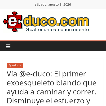
Saltar
sábado, agosto 8, 2026
al
contenido
E-
duco:
Gestión
del
@e-duco
Vía @e-duco: El primer
Conocimiento
exoesqueleto blando que
ayuda a caminar y correr.
Learn
more.
Disminuye el esfuerzo y
Do