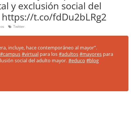
tal y exclusión social del
 https://t.co/fdDu2bLRg2
ios
Twitter
a, incluye, hace contemporáneo al mayor”.
#campus
#virtual
para los
#adultos
#mayores
para
clusión social del adulto mayor.
#educo
#blog