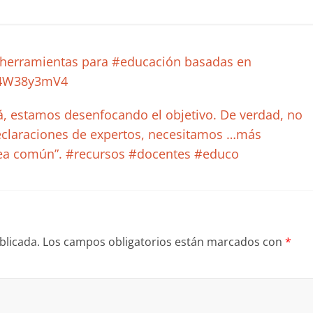
#herramientas para #educación basadas en
/04W38y3mV4
zá, estamos desenfocando el objetivo. De verdad, no
claraciones de expertos, necesitamos …más
dea común”. #recursos #docentes #educo
blicada.
Los campos obligatorios están marcados con
*