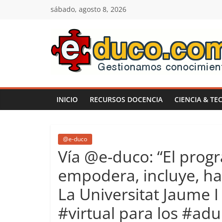
Saltar
sábado, agosto 8, 2026
al
contenido
E-
duco:
INICIO
RECURSOS DOCENCIA
CIENCIA & TE
Gestión
del
@e-duco
Vía @e-duco: “El pro
Conocimiento
empodera, incluye, h
La Universitat Jaume 
Learn
more.
#virtual para los #ad
Do