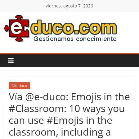
Saltar
viernes, agosto 7, 2026
al
contenido
E-
duco:
Gestión
del
@e-duco
Vía @e-duco: Emojis in the
Conocimiento
#Classroom: 10 ways you
can use #Emojis in the
Learn
more.
classroom, including a
Do