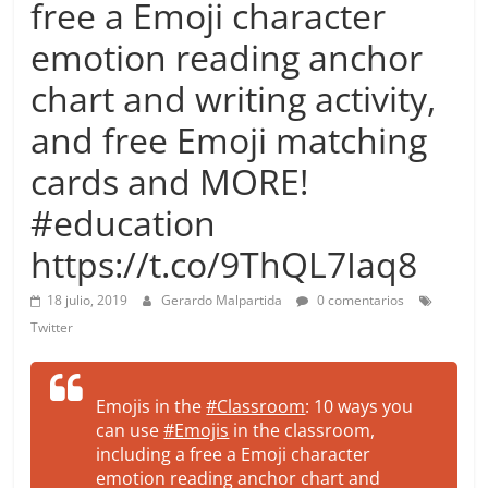
free a Emoji character
more.
Be
emotion reading anchor
more.
chart and writing activity,
and free Emoji matching
cards and MORE!
#education
https://t.co/9ThQL7Iaq8
18 julio, 2019
Gerardo Malpartida
0 comentarios
Twitter
Emojis in the
#Classroom
: 10 ways you
can use
#Emojis
in the classroom,
including a free a Emoji character
emotion reading anchor chart and