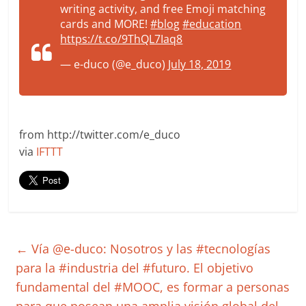
writing activity, and free Emoji matching
cards and MORE!
#blog
#education
https://t.co/9ThQL7Iaq8
— e-duco (@e_duco)
July 18, 2019
from http://twitter.com/e_duco
via
IFTTT
←
Vía @e-duco: Nosotros y las #tecnologías
para la #industria del #futuro. El objetivo
fundamental del #MOOC, es formar a personas