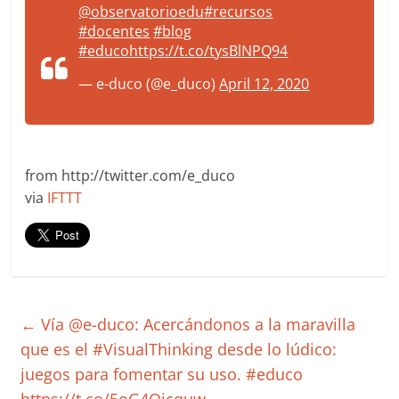
@observatorioedu
#recursos
#docentes
#blog
#educo
https://t.co/tysBlNPQ94
— e-duco (@e_duco)
April 12, 2020
from http://twitter.com/e_duco
via
IFTTT
←
Vía @e-duco: Acercándonos a la maravilla
que es el #VisualThinking desde lo lúdico:
juegos para fomentar su uso. #educo