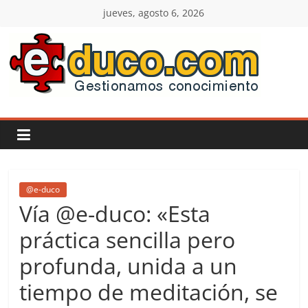
Saltar
jueves, agosto 6, 2026
al
contenido
E-
duco:
Gestión
del
@e-duco
Vía @e-duco: «Esta
Conocimiento
práctica sencilla pero
profunda, unida a un
Learn
more.
tiempo de meditación, se
Do