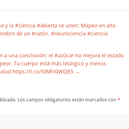
 y la #ciencia #abierta se unen: Mapeo en alta
erebro de un #ratón. #neurociencia #ciencia
n a una conclusión: el #azúcar no mejora el estado
 peor. Tu cuerpo está más letárgico y menos
salud https://t.co/fdMhl0WQB5
→
blicada.
Los campos obligatorios están marcados con
*