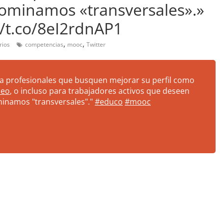
ominamos «transversales».»
/t.co/8eI2rdnAP1
,
,
rios
competencias
mooc
Twitter
ra profesionales que busquen mejorar su perfil como
leo
, o incluso para trabajadores activos que deseen
namos "transversales"."
#educo
#mooc