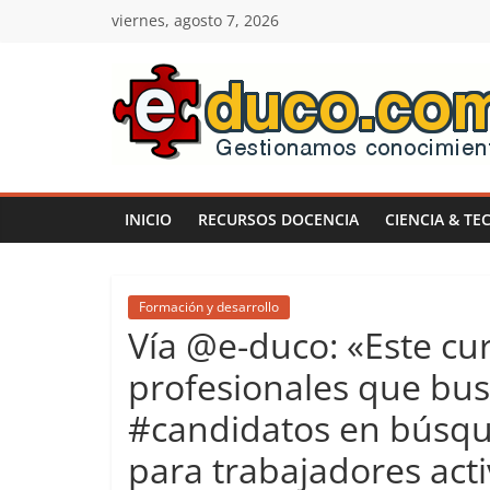
Saltar
viernes, agosto 7, 2026
al
contenido
E-
duco:
INICIO
RECURSOS DOCENCIA
CIENCIA & TE
Gestión
del
Formación y desarrollo
Vía @e-duco: «Este cu
Conocimiento
profesionales que bus
#candidatos en búsqu
Learn
more.
para trabajadores act
Do