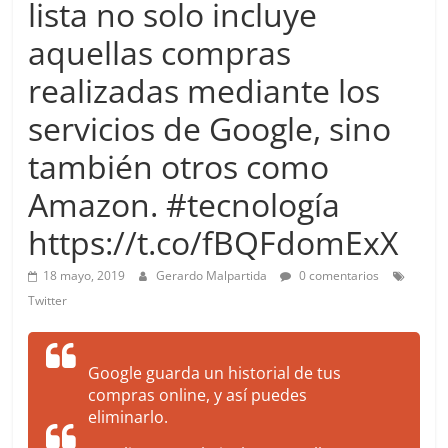
lista no solo incluye
more.
Be
aquellas compras
more.
realizadas mediante los
servicios de Google, sino
también otros como
Amazon. #tecnología
https://t.co/fBQFdomExX
18 mayo, 2019
Gerardo Malpartida
0 comentarios
Twitter
Google guarda un historial de tus
compras online, y así puedes
eliminarlo.