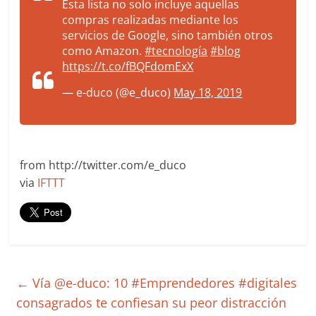
Esta lista no solo incluye aquellas
compras realizadas mediante los
servicios de Google, sino también otros
como Amazon.
#tecnología
#blog
https://t.co/fBQFdomExX
— e-duco (@e_duco)
May 18, 2019
from http://twitter.com/e_duco
via
IFTTT
←
Vía @e-duco: 10 #Emprendedores #digitales
consagrados te confiesan su peor distracción