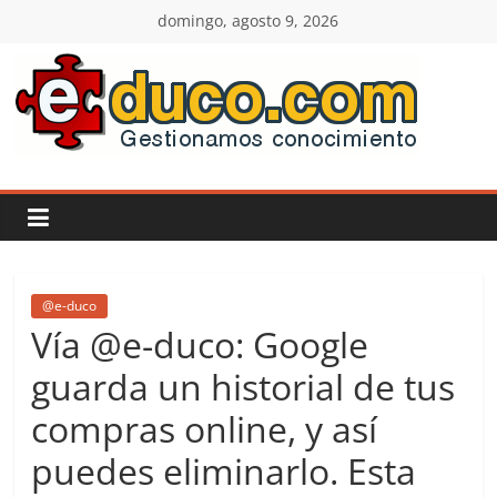
Saltar
domingo, agosto 9, 2026
al
contenido
E-
duco:
Gestión
del
@e-duco
Vía @e-duco: Google
Conocimiento
guarda un historial de tus
compras online, y así
Learn
more.
puedes eliminarlo. Esta
Do