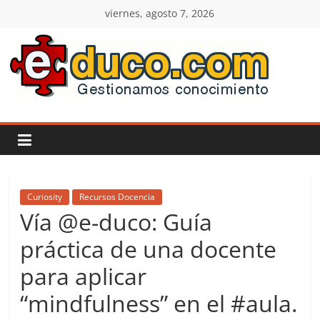
Saltar
viernes, agosto 7, 2026
al
contenido
E-
duco:
Gestión
del
Curiosity
Recursos Docencia
Vía @e-duco: Guía
Conocimiento
práctica de una docente
para aplicar
Learn
more.
“mindfulness” en el #aula.
Do