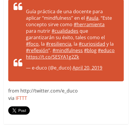
Guía práctica de una docente para
aplicar “mindfulness” en el
#aula
. “Este
concepto sirve como
#herramienta
para nutrir
#cualidades
que
garantizarán su éxito, tales como el
#foco
, la
#resiliencia
, la
#curiosidad
y la
#reflexión
”.
#mindfulness
#blog
#educo
https://t.co/SESYA1g2Zk
— e-duco (@e_duco)
April 20, 2019
from http://twitter.com/e_duco
via
IFTTT