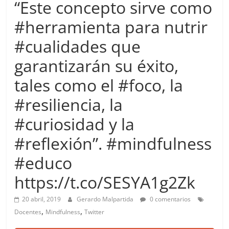
“Este concepto sirve como
more.
Be
#herramienta para nutrir
more.
#cualidades que
garantizarán su éxito,
tales como el #foco, la
#resiliencia, la
#curiosidad y la
#reflexión”. #mindfulness
#educo
https://t.co/SESYA1g2Zk
20 abril, 2019
Gerardo Malpartida
0 comentarios
,
,
Docentes
Mindfulness
Twitter