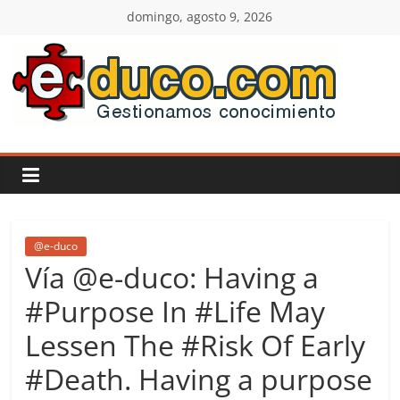
Saltar
domingo, agosto 9, 2026
al
contenido
E-
duco:
Gestión
del
@e-duco
Vía @e-duco: Having a
Conocimiento
#Purpose In #Life May
Lessen The #Risk Of Early
Learn
more.
#Death. Having a purpose
Do