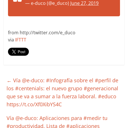
— e-duco (@e_duco)
June 27, 2019
from http://twitter.com/e_duco
via
IFTTT
←
Vía @e-duco: #Infografía sobre el #perfil de
los #centenials: el nuevo grupo #generacional
que se va a sumar a la fuerza laboral. #educo
https://t.co/Xf0XibYS4C
Vía @e-duco: Aplicaciones para #medir tu
#productividad. Lista de #aplicaciones