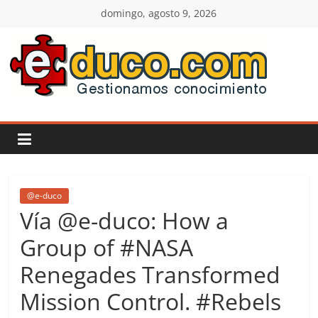
Saltar
domingo, agosto 9, 2026
al
contenido
E-
duco:
Gestión
del
@e-duco
Vía @e-duco: How a
Conocimiento
Group of #NASA
Renegades Transformed
Learn
more.
Mission Control. #Rebels
Do