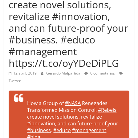
create novel solutions,
more.
Be
revitalize #innovation,
more.
and can future-proof your
#business. #educo
#management
https://t.co/oyYDeDiPLG
12 abril, 2019
Gerardo Malpartida
0 comentarios
Twitter
How a Group of
#NASA
Renegades
Transformed Mission Control.
#Rebels
create novel solutions, revitalize
#innovation
, and can future-proof your
#business
.
#educo
#management
#blog