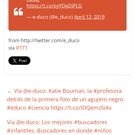
https://t.co/oyYDeDiPLG
— e-duco (@e_duco)
April 12, 2019
from http://twitter.com/e_duco
via
IFTTT
←
Vía @e-duco: Katie Bouman, la #profesora
detrás de la primera foto de un agujero negro.
#educo #ciencia https://t.co/IDQemz5iAx
Vía @e-duco: Los mejores #buscadores
#infantiles. Buscadores en donde #niños