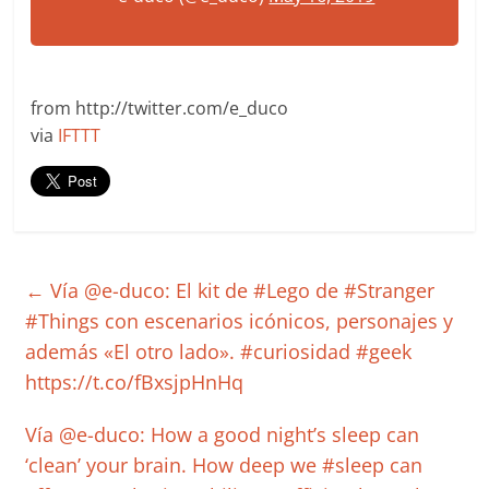
from http://twitter.com/e_duco
via
IFTTT
←
Vía @e-duco: El kit de #Lego de #Stranger
#Things con escenarios icónicos, personajes y
además «El otro lado». #curiosidad #geek
https://t.co/fBxsjpHnHq
Vía @e-duco: How a good night’s sleep can
‘clean’ your brain. How deep we #sleep can