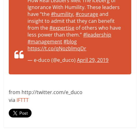
How Real Leaders Melt The Iceberg of
Ignorance With Humility. These leaders
have “the
#humility
,
#courage
and
insight to admit that they can benefit
from the
#expertise
of others who have
less power than them.”
#leadership
#management
#blog
https://t.co/qNozblmqDr
— e-duco (@e_duco)
April 29, 2019
from http://twitter.com/e_duco
via
IFTTT