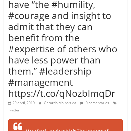
have “the #humility,
more.
Be
#courage and insight to
more.
admit that they can
benefit from the
#expertise of others who
have less power than
them.” #leadership
#management
https://t.co/qNozblmqDr
29 abril, 2019
Gerardo Malpartida
0 comentarios
Twitter