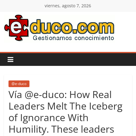
Saltar
viernes, agosto 7, 2026
al
contenido
E-
duco:
Gestión
del
@e-duco
Vía @e-duco: How Real
Conocimiento
Leaders Melt The Iceberg
of Ignorance With
Learn
more.
Humility. These leaders
Do