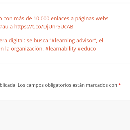
b con más de 10.000 enlaces a páginas webs
#aula https://t.co/DjUnr5UcAB
a digital: se busca “#learning advisor”, el
en la organización. #learnability #educo
blicada.
Los campos obligatorios están marcados con
*