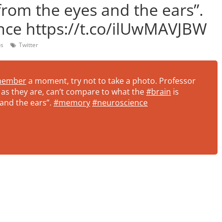
from the eyes and the ears”.
ce https://t.co/ilUwMAVJBW
os
Twitter
member
a moment, try not to take a photo. Professor
 as they are, can’t compare to what the
#brain
is
 and the ears”.
#memory
#neuroscience