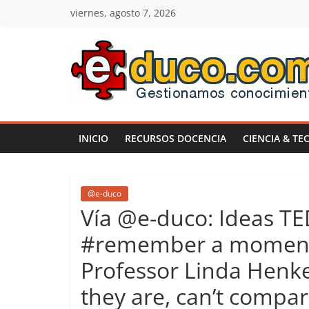
Saltar
viernes, agosto 7, 2026
al
contenido
E-
duco:
INICIO
RECURSOS DOCENCIA
CIENCIA & TE
Gestión
del
@e-duco
Vía @e-duco: Ideas TED
Conocimiento
#remember a moment, 
Professor Linda Henke
Learn
more.
they are, can’t compar
Do