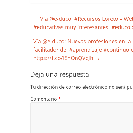
←
Vía @e-duco: #Recursos Loreto – We
#educativas muy interesantes. #educo 
Vía @e-duco: Nuevas profesiones en la er
facilitador del #aprendizaje #continuo 
https://t.co/l8hOnQVeJh
→
Deja una respuesta
Tu dirección de correo electrónico no será pu
Comentario
*