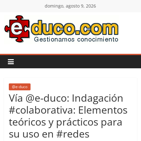
Saltar
domingo, agosto 9, 2026
al
contenido
E-
duco:
Gestión
del
@e-duco
Vía @e-duco: Indagación
Conocimiento
#colaborativa: Elementos
teóricos y prácticos para
Learn
more.
su uso en #redes
Do