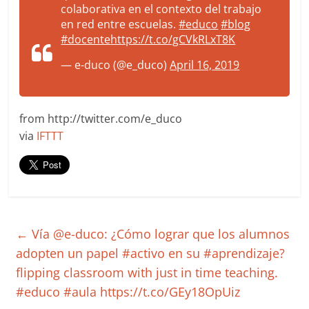
colaborativa en el contexto del trabajo
en red entre escuelas.
#educo
#blog
#docente
https://t.co/gCVkRLxT8K
— e-duco (@e_duco)
April 16, 2019
from http://twitter.com/e_duco
via
IFTTT
←
Vía @e-duco: ¿Cómo lograr que los alumnos
adopten un papel #activo en su #aprendizaje?
flipping classroom with just in time teaching.
#educo #aula https://t.co/GEy18OpUiz