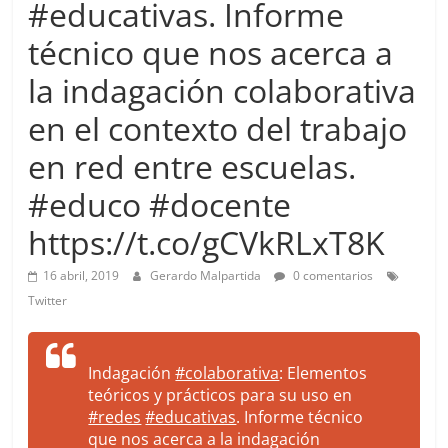
#educativas. Informe
more.
Be
técnico que nos acerca a
more.
la indagación colaborativa
en el contexto del trabajo
en red entre escuelas.
#educo #docente
https://t.co/gCVkRLxT8K
16 abril, 2019
Gerardo Malpartida
0 comentarios
Twitter
Indagación
#colaborativa
: Elementos
teóricos y prácticos para su uso en
#redes
#educativas
. Informe técnico
que nos acerca a la indagación