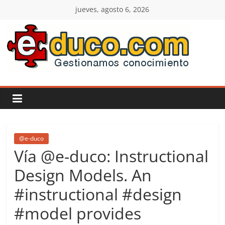
Saltar
jueves, agosto 6, 2026
al
contenido
E-
duco:
Gestión
del
@e-duco
Vía @e-duco: Instructional
Conocimiento
Design Models. An
#instructional #design
Learn
more.
#model provides
Do