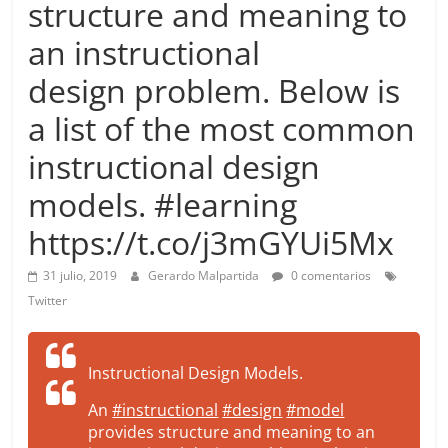
structure and meaning to
more.
Be
an instructional
more.
design problem. Below is
a list of the most common
instructional design
models. #learning
https://t.co/j3mGYUi5Mx
31 julio, 2019
Gerardo Malpartida
0 comentarios
Twitter
Instructional Design Models.
An
#instructional
#design
#model
provides structure and meaning to an