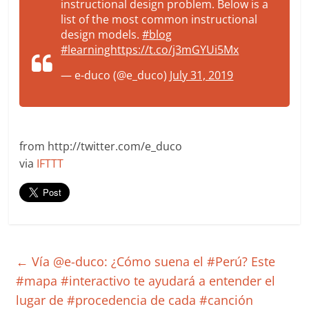
instructional design problem. Below is a
list of the most common instructional
design models.
#blog
#learning
https://t.co/j3mGYUi5Mx
— e-duco (@e_duco)
July 31, 2019
from http://twitter.com/e_duco
via
IFTTT
←
Vía @e-duco: ¿Cómo suena el #Perú? Este
#mapa #interactivo te ayudará a entender el
lugar de #procedencia de cada #canción