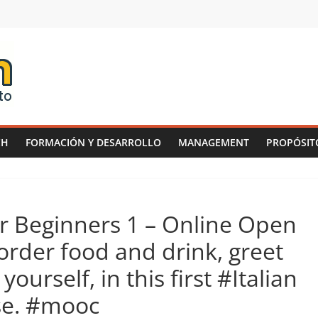
CH
FORMACIÓN Y DESARROLLO
MANAGEMENT
PROPÓSIT
or Beginners 1 – Online Open
order food and drink, greet
ourself, in this first #Italian
se. #mooc