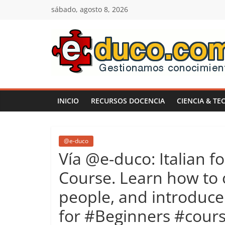
Saltar
sábado, agosto 8, 2026
al
contenido
E-
duco:
INICIO
RECURSOS DOCENCIA
CIENCIA & TE
Gestión
del
@e-duco
Vía @e-duco: Italian f
Conocimiento
Course. Learn how to 
people, and introduce y
Learn
more.
for #Beginners #cour
Do