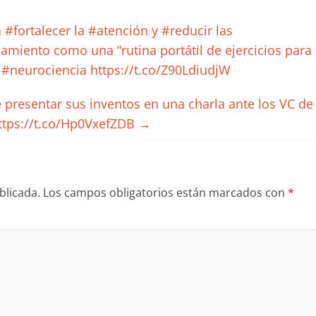
 #fortalecer la #atención y #reducir las
namiento como una “rutina portátil de ejercicios para
. #neurociencia https://t.co/Z90LdiudjW
e presentar sus inventos en una charla ante los VC de
ttps://t.co/Hp0VxefZDB
→
blicada.
Los campos obligatorios están marcados con
*