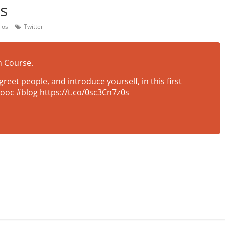
s
ios
Twitter
n Course.
reet people, and introduce yourself, in this first
ooc
#blog
https://t.co/0sc3Cn7z0s