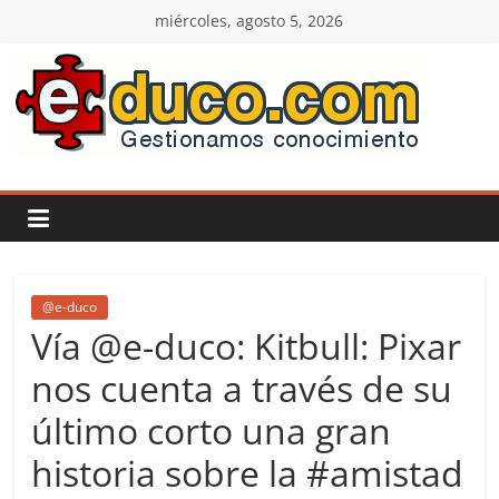
Saltar
miércoles, agosto 5, 2026
al
contenido
E-
duco:
Gestión
del
@e-duco
Vía @e-duco: Kitbull: Pixar
Conocimiento
nos cuenta a través de su
último corto una gran
Learn
more.
historia sobre la #amistad
Do