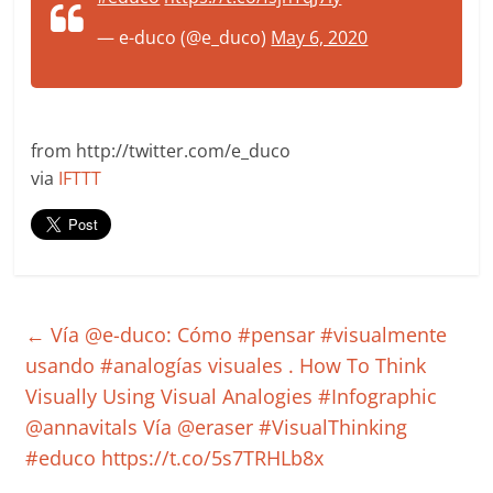
— e-duco (@e_duco)
May 6, 2020
from http://twitter.com/e_duco
via
IFTTT
←
Vía @e-duco: Cómo #pensar #visualmente
usando #analogías visuales . How To Think
Visually Using Visual Analogies #Infographic
@annavitals Vía @eraser #VisualThinking
#educo https://t.co/5s7TRHLb8x