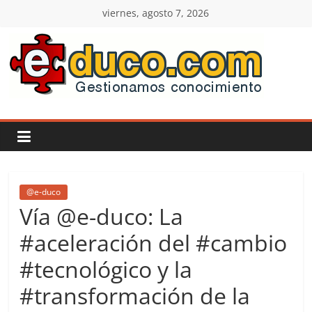
Saltar
viernes, agosto 7, 2026
al
contenido
E-
duco:
Gestión
del
@e-duco
Vía @e-duco: La
Conocimiento
#aceleración del #cambio
#tecnológico y la
Learn
more.
#transformación de la
Do