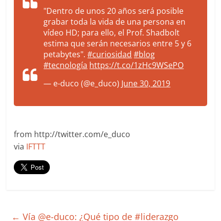
"Dentro de unos 20 años será posible
grabar toda la vida de una persona en
vídeo HD; para ello, el Prof. Shadbolt
estima que serán necesarios entre 5 y 6
petabytes".
#curiosidad
#blog
#tecnología
https://t.co/1zHc9WSePO
— e-duco (@e_duco)
June 30, 2019
from http://twitter.com/e_duco
via
IFTTT
←
Vía @e-duco: ¿Qué tipo de #liderazgo