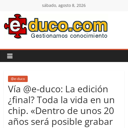
Saltar
sábado, agosto 8, 2026
al
contenido
E-
duco:
Gestión
del
@e-duco
Vía @e-duco: La edición
Conocimiento
¿final? Toda la vida en un
chip. «Dentro de unos 20
Learn
more.
años será posible grabar
Do