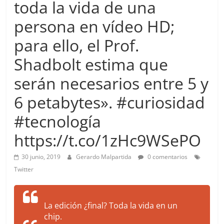
toda la vida de una
more.
Be
persona en vídeo HD;
more.
para ello, el Prof.
Shadbolt estima que
serán necesarios entre 5 y
6 petabytes». #curiosidad
#tecnología
https://t.co/1zHc9WSePO
30 junio, 2019
Gerardo Malpartida
0 comentarios
Twitter
La edición ¿final? Toda la vida en un
chip.