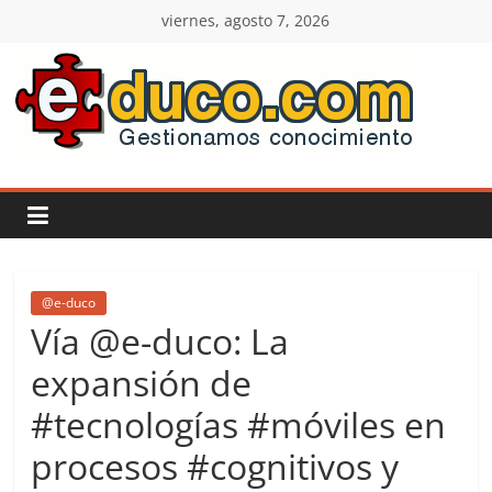
Saltar
viernes, agosto 7, 2026
al
contenido
E-
duco:
Gestión
del
@e-duco
Vía @e-duco: La
Conocimiento
expansión de
#tecnologías #móviles en
Learn
more.
procesos #cognitivos y
Do