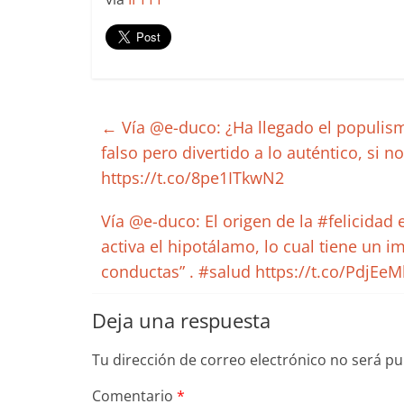
←
Vía @e-duco: ¿Ha llegado el populism
falso pero divertido a lo auténtico, si 
https://t.co/8pe1ITkwN2
Vía @e-duco: El origen de la #felicidad e
activa el hipotálamo, lo cual tiene un i
conductas” . #salud https://t.co/PdjEe
Deja una respuesta
Tu dirección de correo electrónico no será pu
Comentario
*