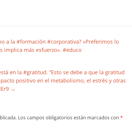
o a la #formación #corporativa? «Preferimos lo
nos implica más esfuerzo». #educo
stá en la #gratitud. “Esto se debe a que la gratitud
mpacto positivo en el metabolismo, el estrés y otras
MlEr9
→
blicada.
Los campos obligatorios están marcados con
*