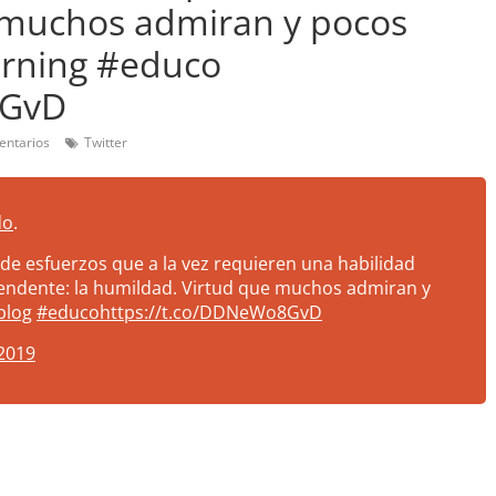
 muchos admiran y pocos
arning #educo
8GvD
entarios
Twitter
do
.
 de esfuerzos que a la vez requieren una habilidad
endente: la humildad. Virtud que muchos admiran y
blog
#educo
https://t.co/DDNeWo8GvD
2019