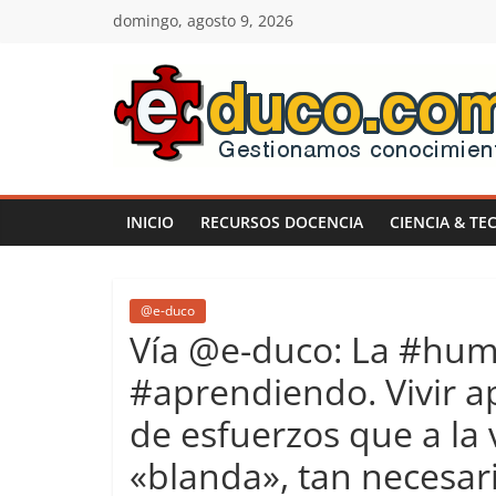
Saltar
domingo, agosto 9, 2026
al
contenido
E-
duco:
INICIO
RECURSOS DOCENCIA
CIENCIA & TE
Gestión
del
@e-duco
Vía @e-duco: La #humi
Conocimiento
#aprendiendo. Vivir a
de esfuerzos que a la
Learn
more.
«blanda», tan necesar
Do