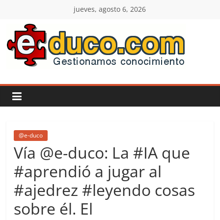
Saltar
jueves, agosto 6, 2026
al
contenido
E-
duco:
Gestión
del
@e-duco
Vía @e-duco: La #IA que
Conocimiento
#aprendió a jugar al
#ajedrez #leyendo cosas
Learn
more.
sobre él. El
Do