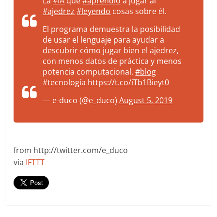
La
#IA
que
#aprendió
a jugar al
#ajedrez
#leyendo
cosas sobre él.
El programa demuestra la posibilidad
de usar el lenguaje para ayudar a
descubrir cómo jugar bien el ajedrez,
con menos datos de práctica y menos
potencia computacional.
#blog
#tecnología
https://t.co/iTb1Bieyt0
— e-duco (@e_duco)
August 5, 2019
from http://twitter.com/e_duco
via
IFTTT