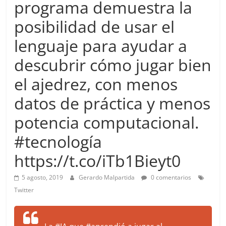
programa demuestra la
more.
Be
posibilidad de usar el
more.
lenguaje para ayudar a
descubrir cómo jugar bien
el ajedrez, con menos
datos de práctica y menos
potencia computacional.
#tecnología
https://t.co/iTb1Bieyt0
5 agosto, 2019
Gerardo Malpartida
0 comentarios
Twitter