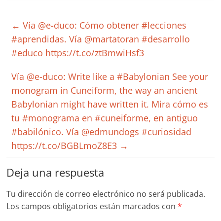
←
Vía @e-duco: Cómo obtener #lecciones
#aprendidas. Vía @martatoran #desarrollo
#educo https://t.co/ztBmwiHsf3
Vía @e-duco: Write like a #Babylonian See your
monogram in Cuneiform, the way an ancient
Babylonian might have written it. Mira cómo es
tu #monograma en #cuneiforme, en antiguo
#babilónico. Vía @edmundogs #curiosidad
https://t.co/BGBLmoZ8E3
→
Deja una respuesta
Tu dirección de correo electrónico no será publicada.
Los campos obligatorios están marcados con
*