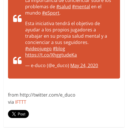
La importancia de concienciar sobre los
problemas de
#salud
#mental
en el
mundo
#eSport
.
Esta iniciativa tendrá el objetivo de
ayudar a los propios jugadores a
trabajar en su propia salud mental y a
concienciar a sus seguidores.
#videojuego
#blog
https://t.co/XhggtudeKa
— e-duco (@e_duco)
May 24, 2020
from http://twitter.com/e_duco
via
IFTTT