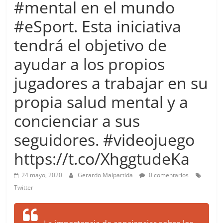
#mental en el mundo
more.
Be
#eSport. Esta iniciativa
more.
tendrá el objetivo de
ayudar a los propios
jugadores a trabajar en su
propia salud mental y a
concienciar a sus
seguidores. #videojuego
https://t.co/XhggtudeKa
24 mayo, 2020
Gerardo Malpartida
0 comentarios
Twitter