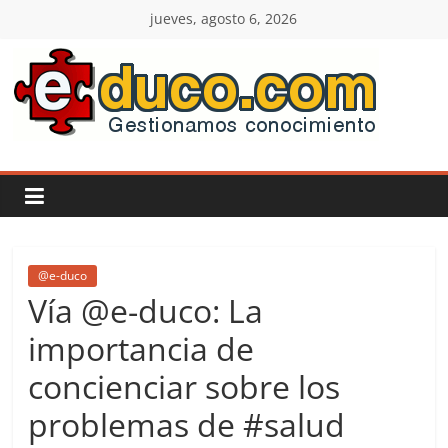
Saltar
jueves, agosto 6, 2026
al
contenido
E-
duco:
Gestión
del
@e-duco
Vía @e-duco: La
Conocimiento
importancia de
concienciar sobre los
Learn
more.
problemas de #salud
Do