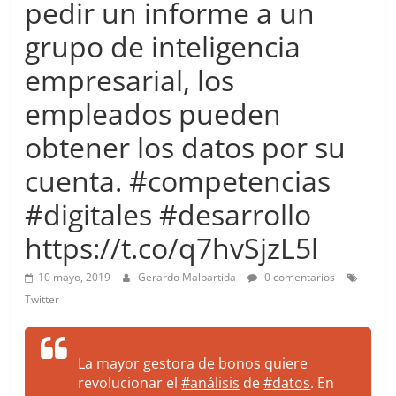
pedir un informe a un
more.
Be
grupo de inteligencia
more.
empresarial, los
empleados pueden
obtener los datos por su
cuenta. #competencias
#digitales #desarrollo
https://t.co/q7hvSjzL5l
10 mayo, 2019
Gerardo Malpartida
0 comentarios
Twitter
La mayor gestora de bonos quiere
revolucionar el
#análisis
de
#datos
. En