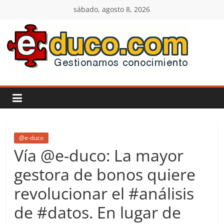
Saltar
sábado, agosto 8, 2026
al
contenido
E-
duco:
Gestión
del
@e-duco
Vía @e-duco: La mayor
Conocimiento
gestora de bonos quiere
revolucionar el #análisis
Learn
more.
de #datos. En lugar de
Do