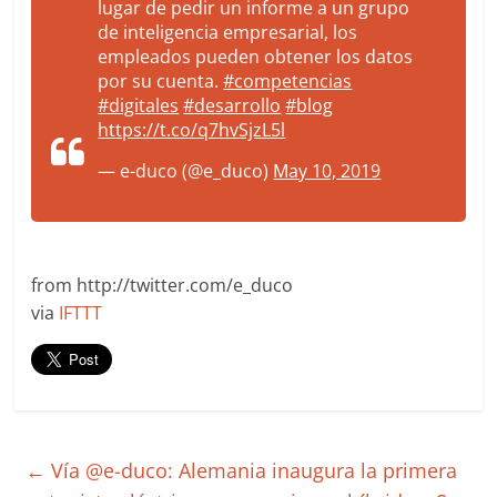
lugar de pedir un informe a un grupo
de inteligencia empresarial, los
empleados pueden obtener los datos
por su cuenta.
#competencias
#digitales
#desarrollo
#blog
https://t.co/q7hvSjzL5l
— e-duco (@e_duco)
May 10, 2019
from http://twitter.com/e_duco
via
IFTTT
←
Vía @e-duco: Alemania inaugura la primera