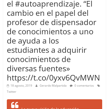
el #autoaprendizaje. “El
more.
Be
cambio en el papel del
more.
profesor de dispensador
de conocimientos a uno
de ayuda a los
estudiantes a adquirir
conocimientos de
diversas fuentes»
https://t.co/0yxv6QvMWN
18 agosto, 2019
Gerardo Malpartida
0 comentarios
Twitter