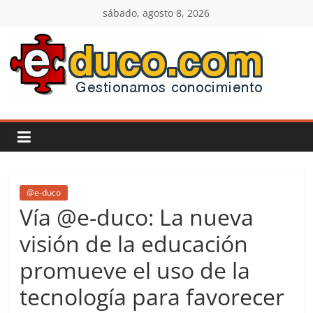
Saltar
sábado, agosto 8, 2026
al
contenido
E-
duco:
Gestión
del
@e-duco
Vía @e-duco: La nueva
Conocimiento
visión de la educación
promueve el uso de la
Learn
more.
tecnología para favorecer
Do