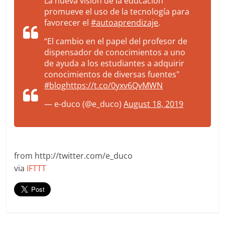
La nueva visión de la educación
promueve el uso de la tecnología para
favorecer el
#autoaprendizaje
.
“El cambio en el papel del profesor de
dispensador de conocimientos a uno
de ayuda a los estudiantes a adquirir
conocimientos de diversas fuentes"
#blog
https://t.co/0yxv6QvMWN
— e-duco (@e_duco)
August 18, 2019
from http://twitter.com/e_duco
via
IFTTT