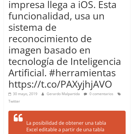
impresa llega a iOS. Esta
more.
Be
funcionalidad, usa un
more.
sistema de
reconocimiento de
imagen basado en
tecnología de Inteligencia
Artificial. #herramientas
https://t.co/PAXyjhjAVO
30 mayo, 2019
Gerardo Malpartida
0 comentarios
Twitter
La posibilidad de obtener una tabla
Excel editable a partir de una tabla