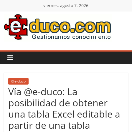
Saltar
viernes, agosto 7, 2026
al
contenido
E-
duco:
Gestión
del
@e-duco
Vía @e-duco: La
Conocimiento
posibilidad de obtener
una tabla Excel editable a
Learn
more.
partir de una tabla
Do