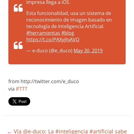
impresa llega a iOS.
Esta funcionalidad, usa un sistema de
reconocimiento de imagen basado en
tecnología de Inteligencia Artificial.
#herramientas
#blog
https://t.co/PAXyjhjAVO
— e-duco (@e_duco)
May 30, 2019
from http://twitter.com/e_duco
via
IFTTT
←
Vía @e-duco: La #inteligencia #artificial sabe