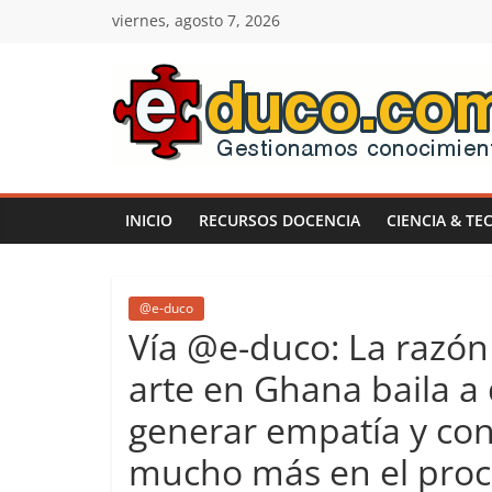
Saltar
viernes, agosto 7, 2026
al
contenido
E-
duco:
INICIO
RECURSOS DOCENCIA
CIENCIA & TE
Gestión
del
@e-duco
Vía @e-duco: La razón
Conocimiento
arte en Ghana baila a 
generar empatía y con
Learn
more.
mucho más en el proc
Do