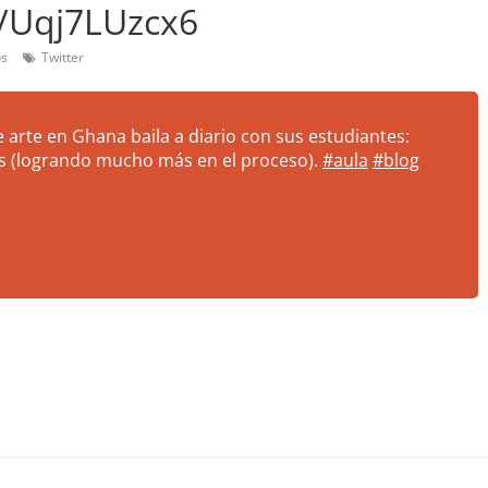
o/Uqj7LUzcx6
os
Twitter
 arte en Ghana baila a diario con sus estudiantes:
os (logrando mucho más en el proceso).
#aula
#blog