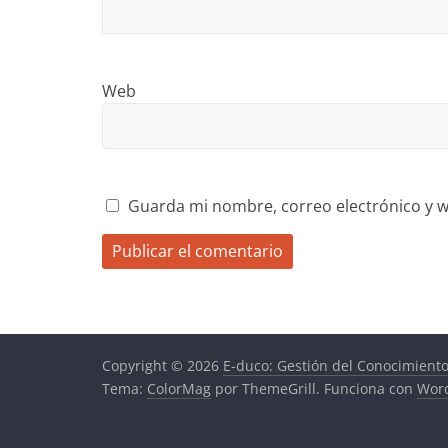
Web
Guarda mi nombre, correo electrónico y w
Copyright © 2026
E-duco: Gestión del Conocimient
Tema:
ColorMag
por ThemeGrill. Funciona con
Wor