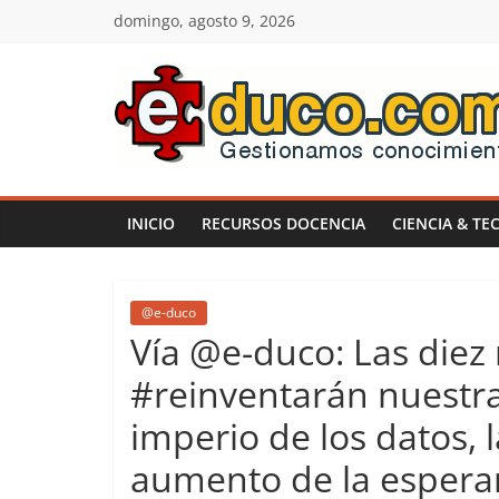
Saltar
domingo, agosto 9, 2026
al
contenido
E-
duco:
INICIO
RECURSOS DOCENCIA
CIENCIA & TE
Gestión
del
@e-duco
Vía @e-duco: Las diez
Conocimiento
#reinventarán nuestra
imperio de los datos, 
Learn
more.
aumento de la espera
Do