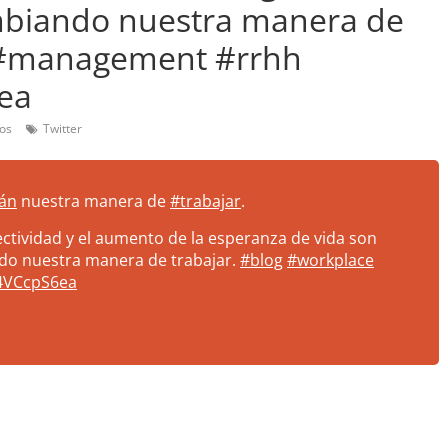
mbiando nuestra manera de
e #management #rrhh
6ea
os
Twitter
rán
nuestra manera de
#trabajar
.
nectividad y el aumento de la esperanza de vida son
do nuestra manera de trabajar.
#blog
#workplace
Q4VCcpS6ea