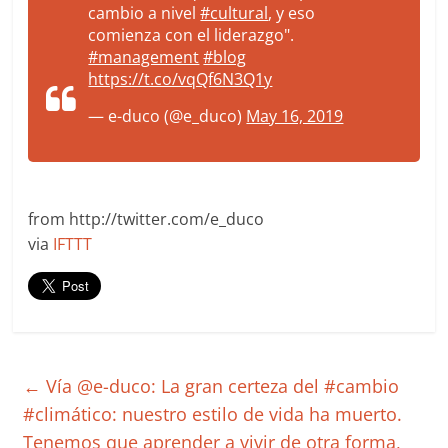
cambio a nivel
#cultural
, y eso
comienza con el liderazgo".
#management
#blog
https://t.co/vqQf6N3Q1y
— e-duco (@e_duco)
May 16, 2019
from http://twitter.com/e_duco
via
IFTTT
←
Vía @e-duco: La gran certeza del #cambio
#climático: nuestro estilo de vida ha muerto.
Tenemos que aprender a vivir de otra forma,