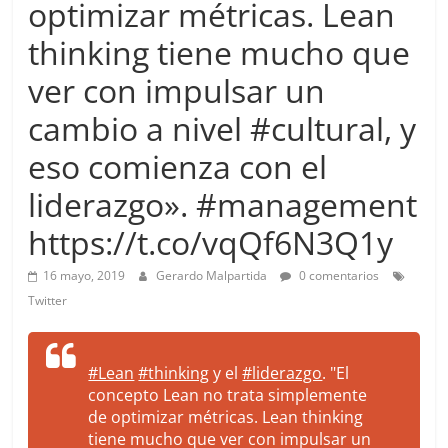
optimizar métricas. Lean
more.
Be
thinking tiene mucho que
more.
ver con impulsar un
cambio a nivel #cultural, y
eso comienza con el
liderazgo». #management
https://t.co/vqQf6N3Q1y
16 mayo, 2019
Gerardo Malpartida
0 comentarios
Twitter
#Lean
#thinking
y el
#liderazgo
. "El
concepto Lean no trata simplemente
de optimizar métricas. Lean thinking
tiene mucho que ver con impulsar un