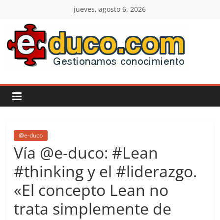
Saltar
jueves, agosto 6, 2026
al
contenido
E-
duco:
Gestión
del
@e-duco
Vía @e-duco: #Lean
Conocimiento
#thinking y el #liderazgo.
«El concepto Lean no
Learn
more.
trata simplemente de
Do