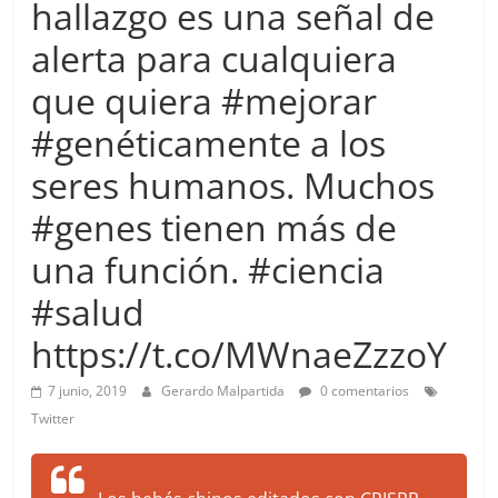
hallazgo es una señal de
more.
Be
alerta para cualquiera
more.
que quiera #mejorar
#genéticamente a los
seres humanos. Muchos
#genes tienen más de
una función. #ciencia
#salud
https://t.co/MWnaeZzzoY
7 junio, 2019
Gerardo Malpartida
0 comentarios
Twitter