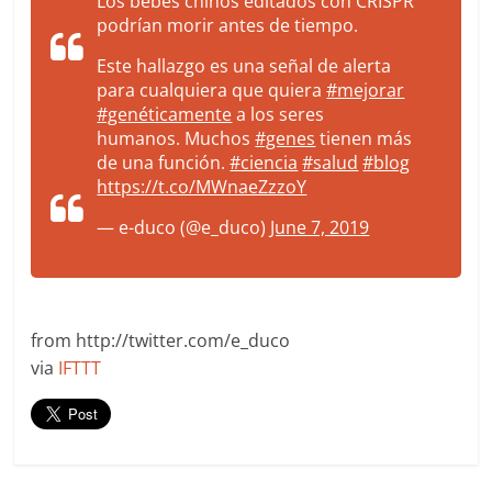
Los bebés chinos editados con CRISPR
podrían morir antes de tiempo.
Este hallazgo es una señal de alerta
para cualquiera que quiera
#mejorar
#genéticamente
a los seres
humanos. Muchos
#genes
tienen más
de una función.
#ciencia
#salud
#blog
https://t.co/MWnaeZzzoY
— e-duco (@e_duco)
June 7, 2019
from http://twitter.com/e_duco
via
IFTTT