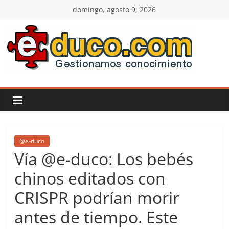
Saltar
domingo, agosto 9, 2026
al
contenido
E-
duco:
Gestión
del
@e-duco
Vía @e-duco: Los bebés
Conocimiento
chinos editados con
CRISPR podrían morir
Learn
more.
antes de tiempo. Este
Do