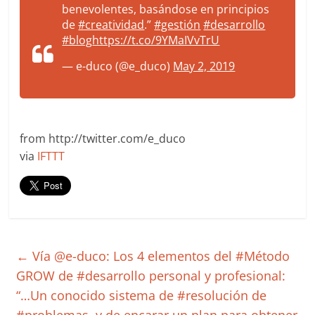
benevolentes, basándose en principios
de
#creatividad
.”
#gestión
#desarrollo
#blog
https://t.co/9YMaIVvTrU
— e-duco (@e_duco)
May 2, 2019
from http://twitter.com/e_duco
via
IFTTT
←
Vía @e-duco: Los 4 elementos del #Método
GROW de #desarrollo personal y profesional:
“…Un conocido sistema de #resolución de