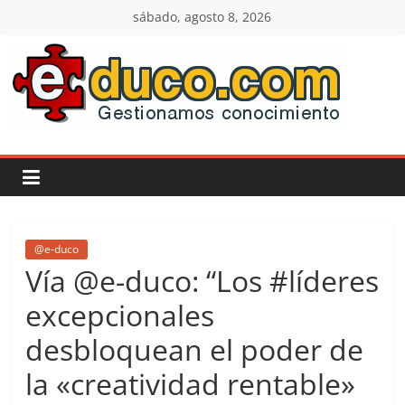
Saltar
sábado, agosto 8, 2026
al
contenido
E-
duco:
Gestión
del
@e-duco
Vía @e-duco: “Los #líderes
Conocimiento
excepcionales
desbloquean el poder de
Learn
more.
la «creatividad rentable»
Do