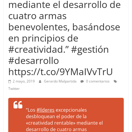
mediante el desarrollo de
more.
Be
cuatro armas
more.
benevolentes, basándose
en principios de
#creatividad.” #gestión
#desarrollo
https://t.co/9YMaIVvTrU
2 mayo, 2019
Gerardo Malpartida
0 comentarios
Twitter
“Los
#líderes
excepcionales
desbloquean el poder de la
«creatividad rentable» mediante el
desarrollo de cuatro armas