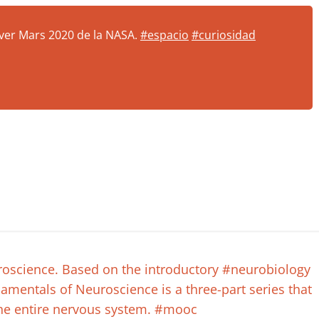
ver Mars 2020 de la NASA.
#espacio
#curiosidad
science. Based on the introductory #neurobiology
amentals of Neuroscience is a three-part series that
 the entire nervous system. #mooc