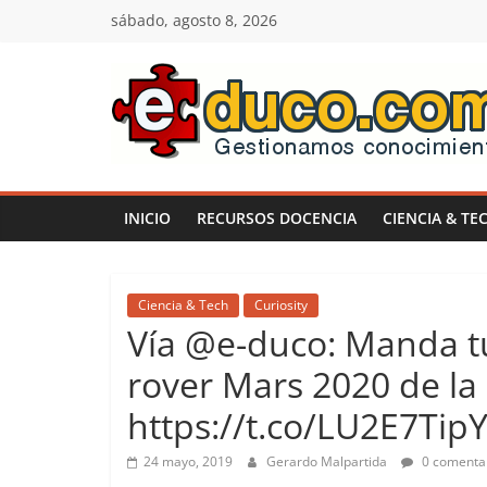
Saltar
sábado, agosto 8, 2026
al
contenido
E-
duco:
INICIO
RECURSOS DOCENCIA
CIENCIA & TE
Gestión
del
Ciencia & Tech
Curiosity
Vía @e-duco: Manda t
Conocimiento
rover Mars 2020 de la
https://t.co/LU2E7TipY
Learn
more.
24 mayo, 2019
Gerardo Malpartida
0 comenta
Do