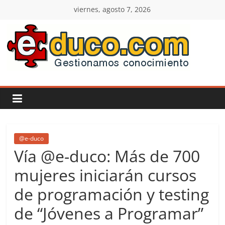
Saltar
viernes, agosto 7, 2026
al
contenido
E-
duco:
Gestión
del
@e-duco
Vía @e-duco: Más de 700
Conocimiento
mujeres iniciarán cursos
de programación y testing
Learn
more.
de “Jóvenes a Programar”
Do