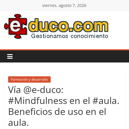
Saltar
viernes, agosto 7, 2026
al
contenido
E-
duco:
Gestión
del
Formación y desarrollo
Vía @e-duco:
Conocimiento
#Mindfulness en el #aula.
Beneficios de uso en el
Learn
more.
aula.
Do