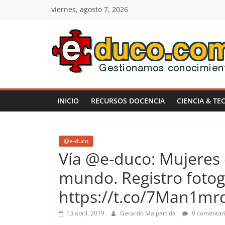
Saltar
viernes, agosto 7, 2026
al
contenido
E-
duco:
INICIO
RECURSOS DOCENCIA
CIENCIA & TE
Gestión
del
@e-duco
Vía @e-duco: Mujeres
Conocimiento
mundo. Registro fotog
https://t.co/7Man1m
Learn
more.
13 abril, 2019
Gerardo Malpartida
0 comentar
Do