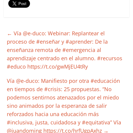
←
Vía @e-duco: Webinar: Replantear el
proceso de #enseñar y #aprender: De la
enseñanza remota de #emergencia al
aprendizaje centrado en el alumno. #recursos
#educo https://t.co/gwMjEU4tRy
Vía @e-duco: Manifiesto por otra #educación
en tiempos de #crisis: 25 propuestas. “No
podemos sentirnos atenazados por el miedo
sino animados por la esperanza de salir
reforzados hacia una educación más
#inclusiva, justa, cuidadosa y #equitativa” Vía
@juandoming https://t.co/hrfUgpAxhz
→