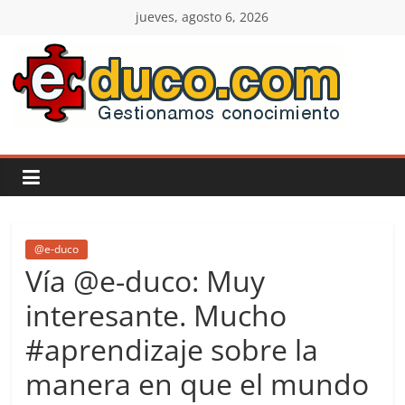
Saltar
jueves, agosto 6, 2026
al
contenido
E-
duco:
Gestión
del
@e-duco
Vía @e-duco: Muy
Conocimiento
interesante. Mucho
#aprendizaje sobre la
Learn
more.
manera en que el mundo
Do