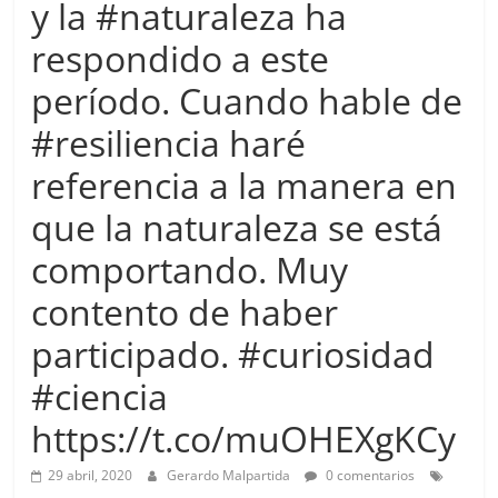
y la #naturaleza ha
more.
Be
respondido a este
more.
período. Cuando hable de
#resiliencia haré
referencia a la manera en
que la naturaleza se está
comportando. Muy
contento de haber
participado. #curiosidad
#ciencia
https://t.co/muOHEXgKCy
29 abril, 2020
Gerardo Malpartida
0 comentarios